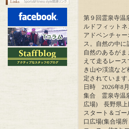
第９回霊泉寺温泉
ルドフィット
アドベンチャー
ス。自然の中に
自然のあるがま
えて走るレース
き山や渓流など
定されています
日時 2026年8月
集合 霊泉寺温
広場) 長野県
スタート＆ゴー
口広場(集合場所