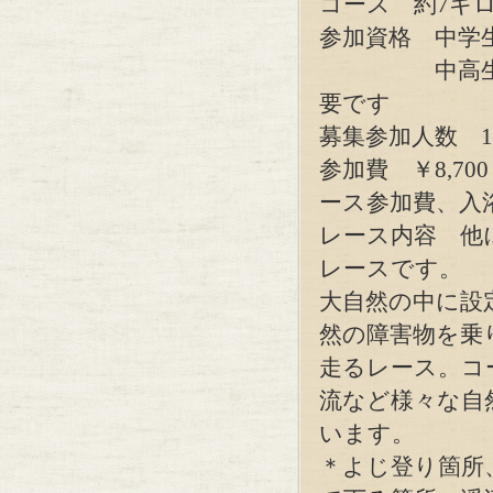
コース 約7キロ
参加資格 中学
中高生は保
要です
募集参加人数 10
参加費 ￥8,700
ース参加費、入
レース内容 他
レースです。
大自然の中に設
然の障害物を乗
走るレース。コ
流など様々な自
います。
＊よじ登り箇所