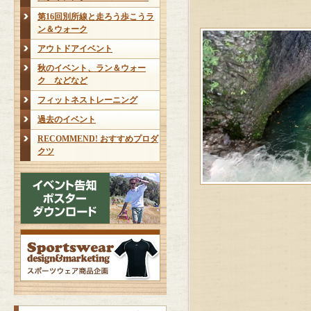
第16回別所線と走ろう歩こうラ
ン＆ウォーク
アウトドアイベント
秋のイベント、ラン＆ウォー
ク などなど
フィットネストレーニング
過去のイベント
RECOMMEND! おすすめプロダ
クツ