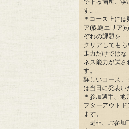
で下る箇所、渓
す。
＊コース上には
ア(課題エリア
ぞれの課題を
クリアしてもら
走力だけではな
ネス能力が試さ
す。
詳しいコース、
は当日に発表い
＊参加選手、地
フターアウトド
ます。
是非、ご参加