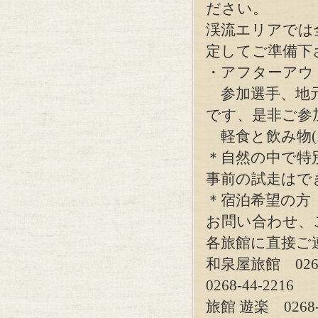
ださい。
渓流エリアでは
定してご準備下
・アフターアウ
参加選手、地
です、是非ご参
軽食と飲み物(
＊自然の中で特
事前の試走はで
＊宿泊希望の方
お問い合わせ、
各旅館に直接ご
和泉屋旅館 0268
0268-44-2216
旅館 遊楽 0268