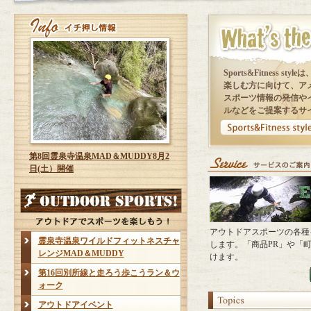
Sports&Fitness 
楽しむ方に向けて、ア
スポーツ情報の発信や
ルなどをご提案するサ
第8回霊泉寺温泉MAD＆MUDDY8月2
日(土）開催
アウトドアスポーツの各種
霊泉寺温泉ワイルドフィットネスチャ
します。「商品PR」や「
レンジMAD＆MUDDY
けます。
第16回別所線と走ろう歩こうラン＆ウ
ォーク
アウトドアイベント