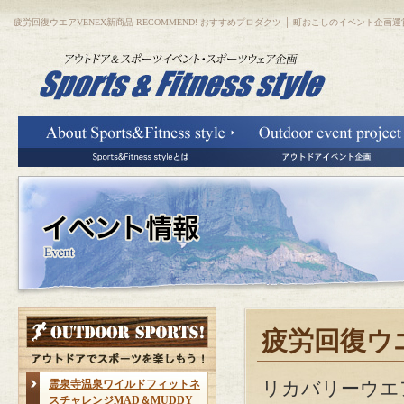
疲労回復ウエアVENEX新商品 RECOMMEND! おすすめプロダクツ │ 町おこしのイベント企画運営など
疲労回復ウエ
霊泉寺温泉ワイルドフィットネ
リカバリーウエア
スチャレンジMAD＆MUDDY