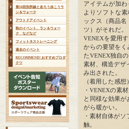
アイテムが加わ
第16回別所線と走ろう歩こうラ
よりソフトな素
ン＆ウォーク
ックス（商品名
アウトドアイベント
秋のイベント、ラン＆ウォー
ツ）がそれだ。
ク などなど
VENEXを愛用
フィットネストレーニング
からの要望をく
過去のイベント
たVENEX独自の
RECOMMEND! おすすめプロダ
クツ
素材、構造デザ
み出された。
（着用した感想
・VENEXの素
と同様な効果が
がら暖かい。
・素材自体がソ
触。