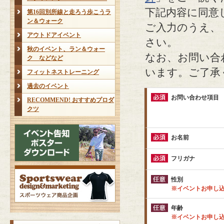
下記内容に同意
第16回別所線と走ろう歩こうラ
ン＆ウォーク
ご入力のうえ、
アウトドアイベント
さい。
秋のイベント、ラン＆ウォー
なお、お問い合
ク などなど
います。ご了承
フィットネストレーニング
過去のイベント
お問い合わせ項目
RECOMMEND! おすすめプロダ
クツ
お名前
フリガナ
性別
※イベントお申し
年齢
※イベントお申し